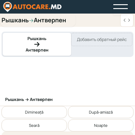
Рышкань
Антверпен
→
Рышкань
Добавить обратный рейс
Антверпен
Рышкань → Антверпен
Dimineață
După-amiază
Seară
Noapte