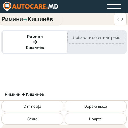
Римини
Кишинёв
→
Римини
Добавить обратный рейс
Кишинёв
Римини → Кишинёв
Dimineață
După-amiază
Seară
Noapte