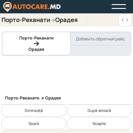
Порто-Реканати
Орадея
→
Порто-Реканати
Добавить обратный рейс
Орадея
Порто-Реканати → Орадея
Dimineață
După-amiază
Seară
Noapte