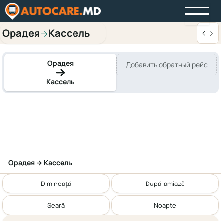
Орадея
Кассель
→
Орадея
Добавить обратный рейс
Кассель
Орадея → Кассель
Dimineață
După-amiază
Seară
Noapte