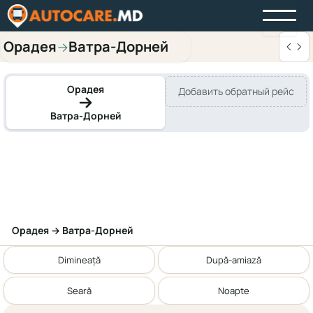
Орадея
Ватра-Дорней
→
Орадея
Добавить обратный рейс
Ватра-Дорней
Орадея → Ватра-Дорней
Dimineață
După-amiază
Seară
Noapte