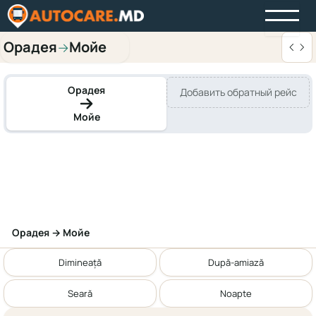
Орадея
Мойе
→
Орадея
Добавить обратный рейс
Мойе
Орадея → Мойе
Dimineață
După-amiază
Seară
Noapte