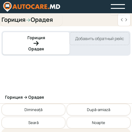
Гориция
Орадея
→
Гориция
Добавить обратный рейс
Орадея
Гориция → Орадея
Dimineață
După-amiază
Seară
Noapte