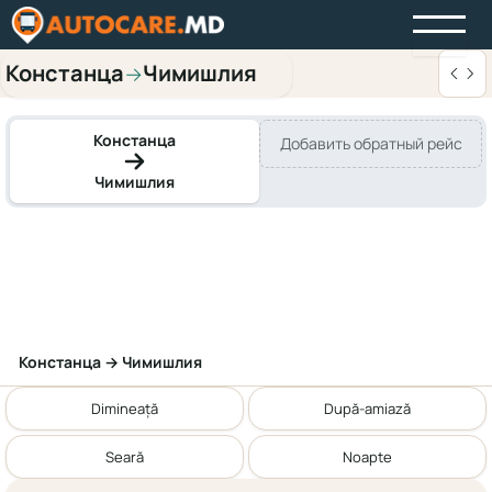
Констанца
Чимишлия
→
Констанца
Добавить обратный рейс
Чимишлия
Констанца → Чимишлия
Dimineață
După-amiază
Seară
Noapte