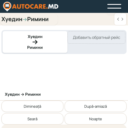
Хуедин
Римини
→
Хуедин
Добавить обратный рейс
Римини
Хуедин → Римини
Dimineață
După-amiază
Seară
Noapte