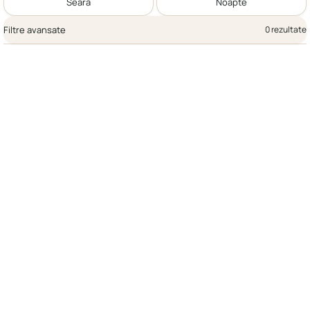
Seară
Noapte
Filtre avansate
0 rezultate