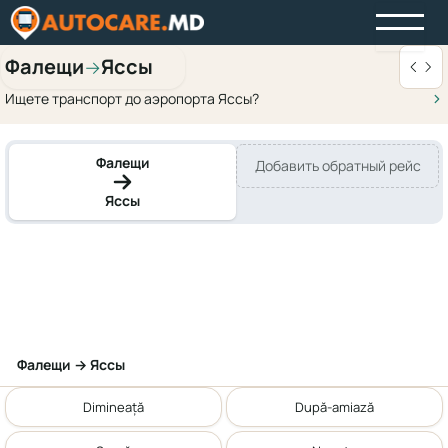
Фалещи
Яссы
→
Ищете транспорт до аэропорта Яссы?
Фалещи
Добавить обратный рейс
Яссы
Фалещи → Яссы
Dimineață
După-amiază