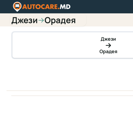
Джези
Орадея
→
Джези
Орадея