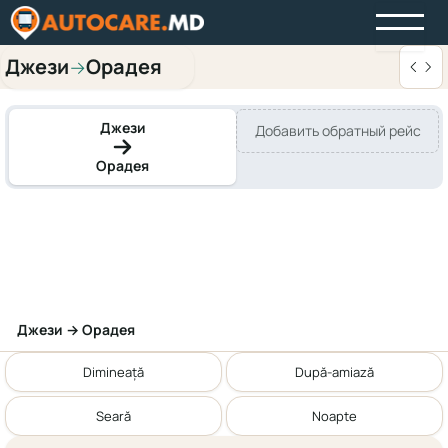
Джези
Орадея
→
Джези
Добавить обратный рейс
Орадея
Джези → Орадея
Dimineață
După-amiază
Seară
Noapte