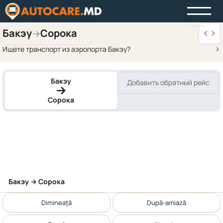
Бакэу
Сорока
→
Ищете транспорт из аэропорта Бакэу?
Бакэу
Добавить обратный рейс
Сорока
Бакэу → Сорока
Dimineață
După-amiază