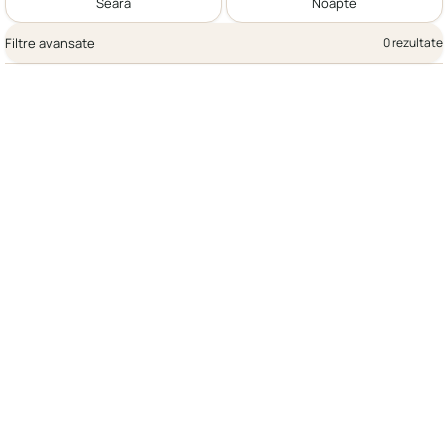
Seară
Noapte
Filtre avansate
0 rezultate