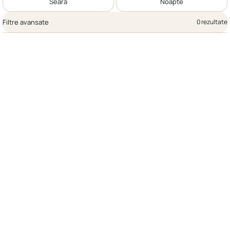
Seară
Noapte
Filtre avansate
0 rezultate