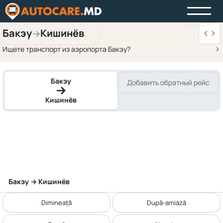
Бакэу
Кишинёв
→
Ищете транспорт из аэропорта Бакэу?
Бакэу
Добавить обратный рейс
Кишинёв
Бакэу → Кишинёв
Dimineață
După-amiază