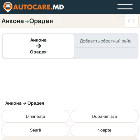
Анкона
Орадея
→
Анкона
Добавить обратный рейс
Орадея
Анкона → Орадея
Dimineață
După-amiază
Seară
Noapte