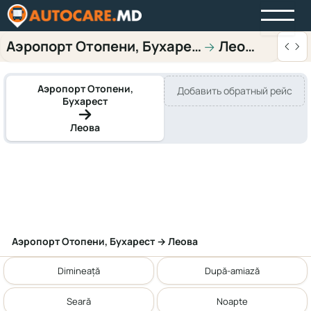
Аэропорт Отопени, Бухарест
Леова
→
Аэропорт Отопени,
Добавить обратный рейс
Бухарест
Леова
Аэропорт Отопени, Бухарест → Леова
Dimineață
După-amiază
Seară
Noapte