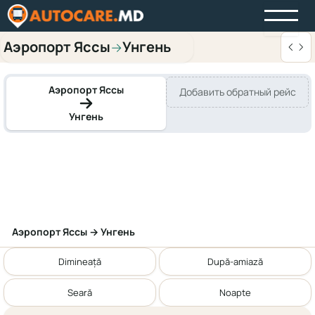
Аэропорт Яссы
Унгень
→
Аэропорт Яссы
Добавить обратный рейс
Унгень
Аэропорт Яссы → Унгень
Dimineață
După-amiază
Seară
Noapte