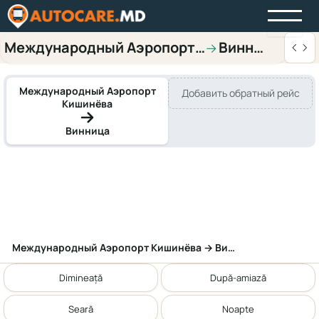
Международный Аэропорт Кишинёва
Винница
→
Международный Аэропорт
Добавить обратный рейс
Кишинёва
Винница
Международный Аэропорт Кишинёва → Винница
Dimineață
După-amiază
Seară
Noapte