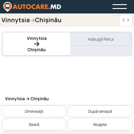
Vinnytsia
Chișinău
→
Vinnytsia
Adaugă Retur
Chișinău
Vinnytsia → Chișinău
Dimineață
După-amiază
Seară
Noapte