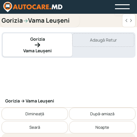
Gorizia
Vama Leușeni
→
Gorizia
Adaugă Retur
Vama Leușeni
Gorizia → Vama Leușeni
Dimineață
După-amiază
Seară
Noapte