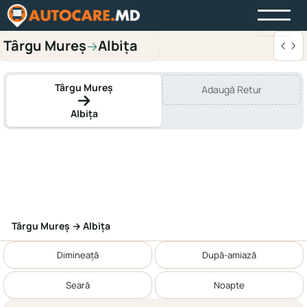
Târgu Mureș
Albița
→
Târgu Mureș
Adaugă Retur
Albița
Târgu Mureș → Albița
Dimineață
După-amiază
Seară
Noapte