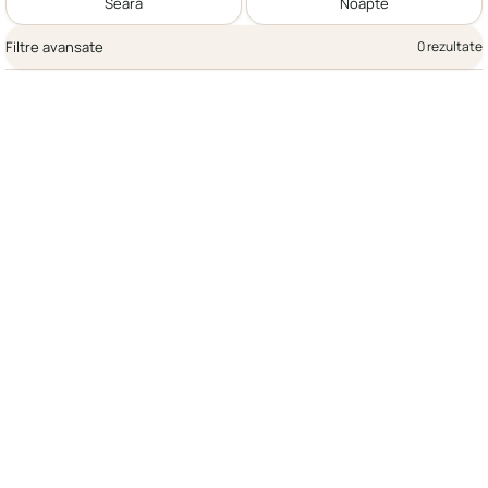
Seară
Noapte
Filtre avansate
0 rezultate