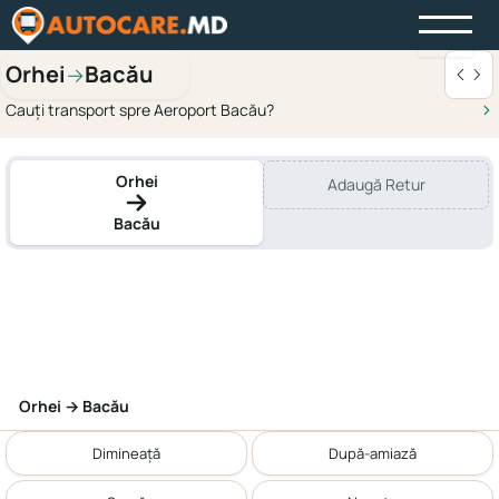
Orhei
Bacău
→
Cauți transport spre Aeroport Bacău?
Orhei
Adaugă Retur
Bacău
Orhei → Bacău
Dimineață
După-amiază