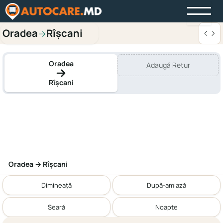
Oradea
Rîşcani
→
Oradea
Adaugă Retur
Rîşcani
Oradea → Rîşcani
Dimineață
După-amiază
Seară
Noapte