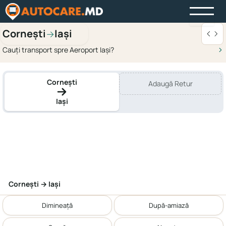
Cornești
Iași
→
Cauți transport spre Aeroport Iași?
Cornești
Adaugă Retur
Iași
Cornești → Iași
Dimineață
După-amiază