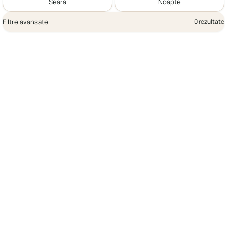
Seară
Noapte
Filtre avansate
0 rezultate