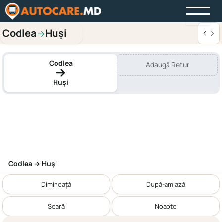
Codlea
Huși
→
Codlea
Adaugă Retur
Huși
Codlea → Huși
Dimineață
După-amiază
Seară
Noapte