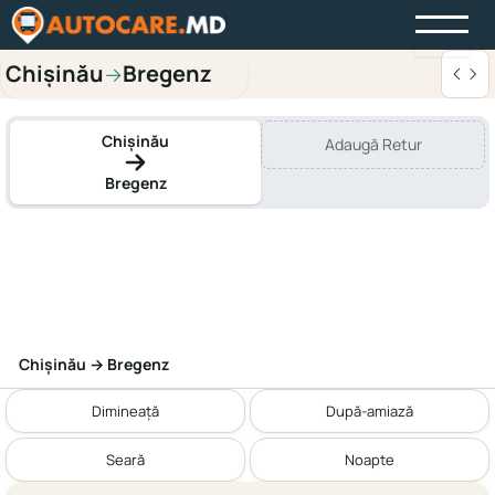
Chișinău
Bregenz
→
Chișinău
Adaugă Retur
Bregenz
Chișinău → Bregenz
Dimineață
După-amiază
Seară
Noapte