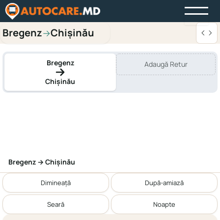
Bregenz
Chișinău
→
Bregenz
Adaugă Retur
Chișinău
Bregenz → Chișinău
Dimineață
După-amiază
Seară
Noapte