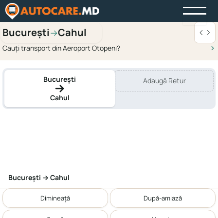
București
Cahul
→
Cauți transport din Aeroport Otopeni?
București
Adaugă Retur
Cahul
București → Cahul
Dimineață
După-amiază