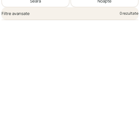
Seară
Noapte
Filtre avansate
0 rezultate