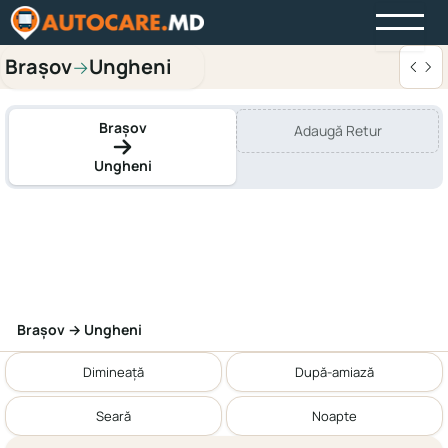
Brașov
Ungheni
→
Brașov
Adaugă Retur
Ungheni
Brașov → Ungheni
Dimineață
După-amiază
Seară
Noapte