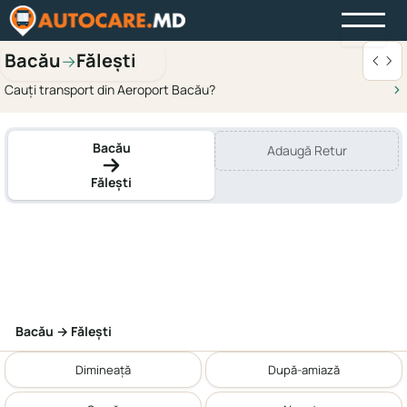
Bacău
Fălești
→
Cauți transport din Aeroport Bacău?
Bacău
Adaugă Retur
Fălești
Bacău → Fălești
Dimineață
După-amiază