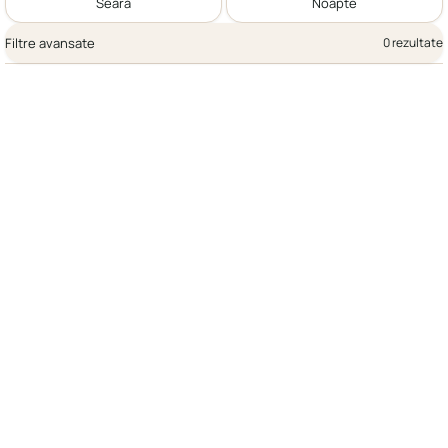
Seară
Noapte
Filtre avansate
0 rezultate