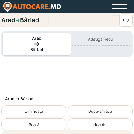
Arad
Bârlad
→
Arad
Adaugă Retur
Bârlad
Arad → Bârlad
Dimineață
După-amiază
Seară
Noapte