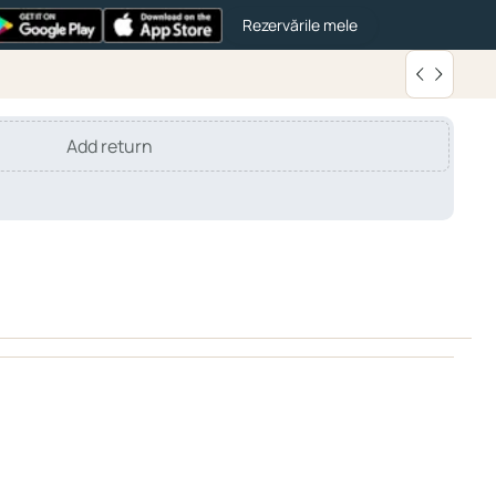
Rezervările mele
Add return