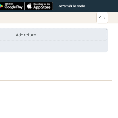
Rezervările mele
Add return