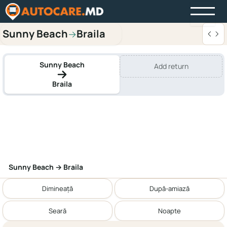
Sunny Beach
Braila
→
Sunny Beach
Add return
Braila
Sunny Beach → Braila
Dimineață
După-amiază
Seară
Noapte