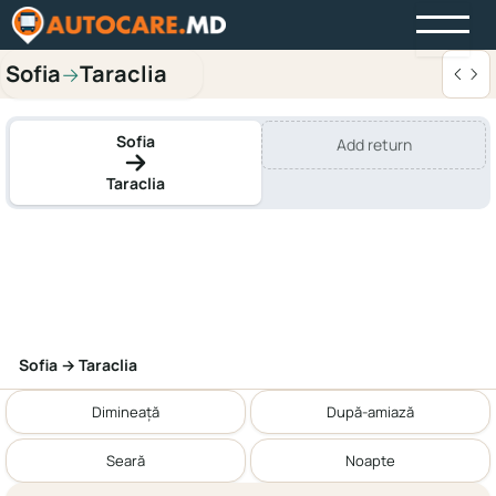
Sofia
Taraclia
→
Sofia
Add return
Taraclia
Sofia → Taraclia
Dimineață
După-amiază
Seară
Noapte