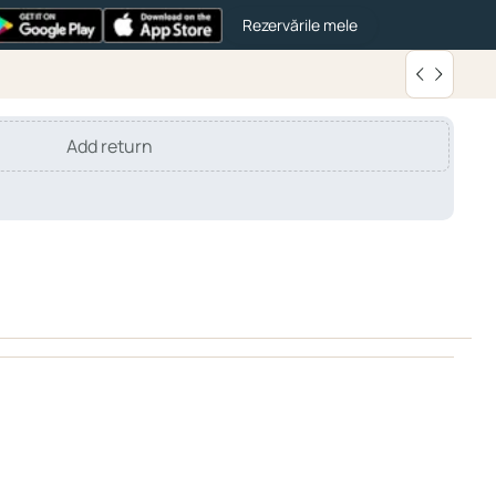
Rezervările mele
Add return