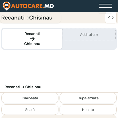
Recanati
Chisinau
→
Recanati
Add return
Chisinau
Recanati → Chisinau
Dimineață
După-amiază
Seară
Noapte