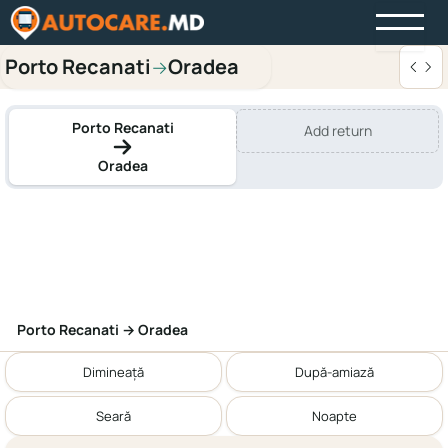
Porto Recanati
Oradea
→
Porto Recanati
Add return
Oradea
Porto Recanati → Oradea
Dimineață
După-amiază
Seară
Noapte