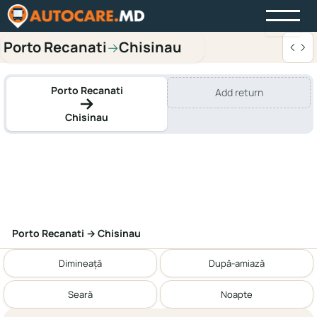
Porto Recanati
Chisinau
→
Porto Recanati
Add return
Chisinau
Porto Recanati → Chisinau
Dimineață
După-amiază
Seară
Noapte