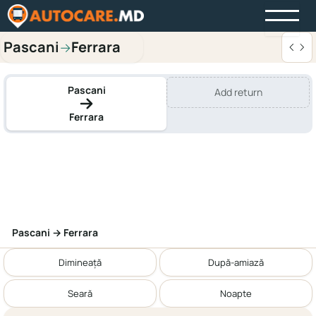
Pascani
Ferrara
→
Pascani
Add return
Ferrara
Pascani → Ferrara
Dimineață
După-amiază
Seară
Noapte