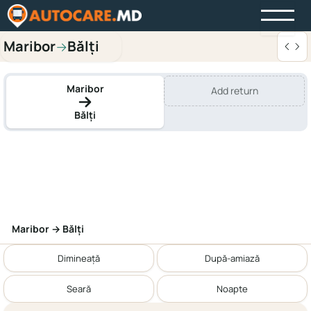
Maribor
Bălți
→
Maribor
Add return
Bălți
Maribor → Bălți
Dimineață
După-amiază
Seară
Noapte