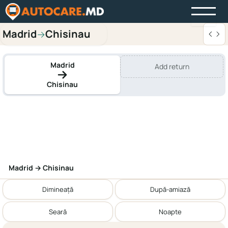
Madrid
Chisinau
→
Madrid
Add return
Chisinau
Madrid → Chisinau
Dimineață
După-amiază
Seară
Noapte