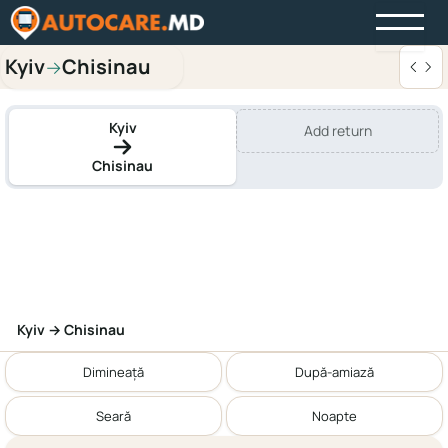
Kyiv
Chisinau
→
Kyiv
Add return
Chisinau
Kyiv → Chisinau
Dimineață
După-amiază
Seară
Noapte