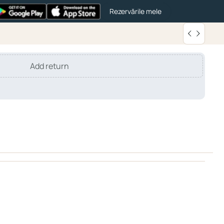
Rezervările mele
Add return