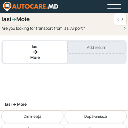
Iasi
Moie
→
Are you looking for transport from Iasi Airport?
Iasi
Add return
Moie
Iasi → Moie
Dimineață
După-amiază