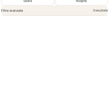
Seară
Noapte
Filtre avansate
0 rezultate