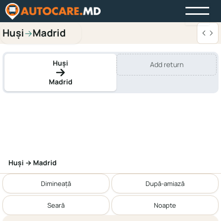
Huși
Madrid
→
Huși
Add return
Madrid
Huși → Madrid
Dimineață
După-amiază
Seară
Noapte