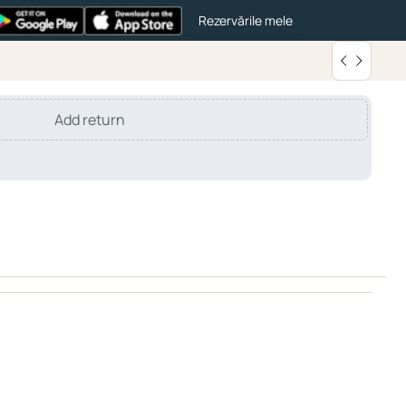
Rezervările mele
Add return