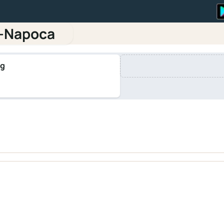
j-Napoca
ng