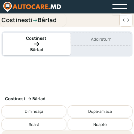
Costinesti
Bârlad
→
Costinesti
Add return
Bârlad
Costinesti → Bârlad
Dimineață
După-amiază
Seară
Noapte