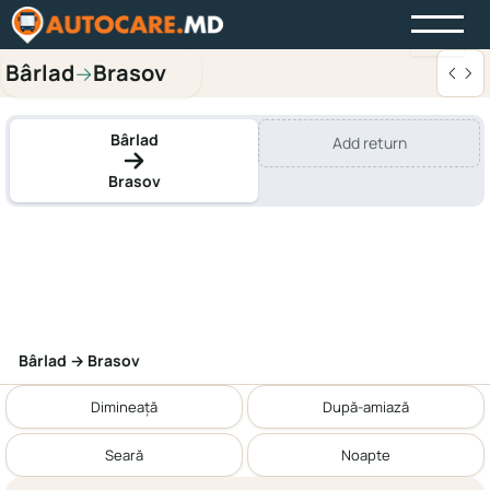
Bârlad
Brasov
→
Bârlad
Add return
Brasov
Bârlad → Brasov
Dimineață
După-amiază
Seară
Noapte