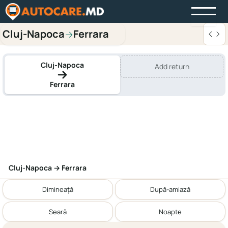
Cluj-Napoca
Ferrara
→
Cluj-Napoca
Add return
Ferrara
Cluj-Napoca → Ferrara
Dimineață
După-amiază
Seară
Noapte